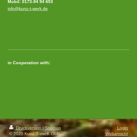
Mobil: 0173-94 94 653
info@kunz-t-werk.de
in Cooperation with:
Druckversion
|
Sitemap
Login
© 2020 Kunz-T-werK GbR
Webansicht